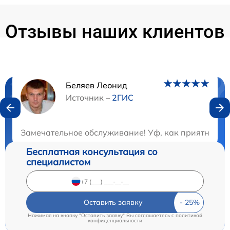
Отзывы наших клиентов
Беляев Леонид
Нужна консультация?
Источник –
2ГИС
Закажите бесплатную консультацию
Замечательное обслуживание! Уф, как приятно был
Бесплатная консультация со
специалистом
Оставить заявку
Нажимая на кнопку "Оставить заявку" Вы соглашаетесь c
политикой
конфиденциальности