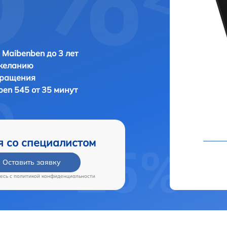
 Maibenben до 3 лет
 желанию
бращения
en 545 от 35 минут
я со специалистом
Оставить заявку
есь c
политикой конфиденциальности